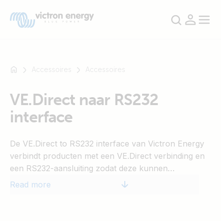
Accessoires
Accessoires
VE.Direct naar RS232
For
interface
example
SmartSolar
Multiplus-
De VE.Direct to RS232 interface van Victron Energy
II
verbindt producten met een VE.Direct verbinding en
Orion
een RS232-aansluiting zodat deze kunnen
XS
communiceren.
Read more
SmartShunt