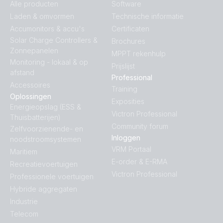
Alle producten
Software
Laden & omvormen
Technische informatie
Accumonitors & accu's
Certificaten
Solar Charge Controllers &
Brochures
Zonnepanelen
MPPT rekenhulp
Monitoring - lokaal & op
Prijslijst
afstand
Professional
Accessoires
Training
Oplossingen
Exposities
Energieopslag (ESS &
Victron Professional
Thuisbatterijen)
Community forum
Zelfvoorzienende- en
Inloggen
noodstroomsystemen
VRM Portaal
Maritiem
E-order & E-RMA
Recreatievoertuigen
Victron Professional
Professionele voertuigen
Hybride aggregaten
Industrie
Telecom