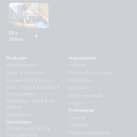
Dit is
Victron
Producten
Hulpmiddelen
Alle producten
Software
Laden & omvormen
Technische informatie
Accumonitors & accu's
Certificaten
Solar Charge Controllers &
Brochures
Zonnepanelen
MPPT rekenhulp
Monitoring - lokaal & op
Prijslijst
afstand
Professional
Accessoires
Training
Oplossingen
Exposities
Energieopslag (ESS &
Victron Professional
Thuisbatterijen)