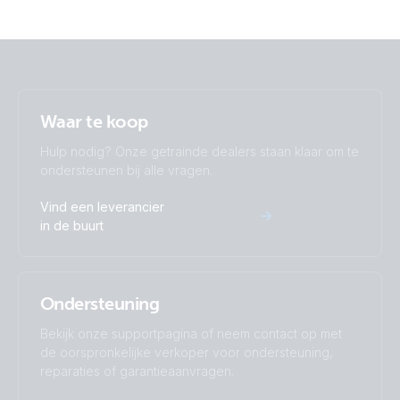
Waar te koop
Hulp nodig? Onze getrainde dealers staan klaar om te
ondersteunen bij alle vragen.
Vind een leverancier
in de buurt
Ondersteuning
Bekijk onze supportpagina of neem contact op met
de oorspronkelijke verkoper voor ondersteuning,
reparaties of garantieaanvragen.