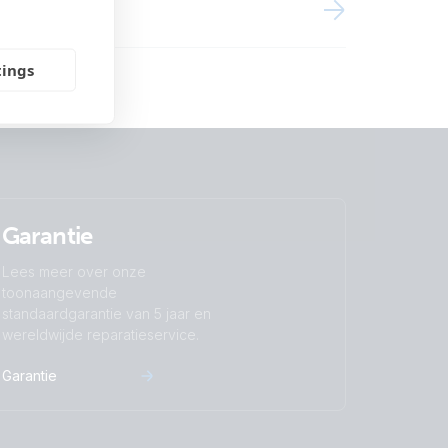
tings
Garantie
Lees meer over onze
toonaangevende
standaardgarantie van 5 jaar en
wereldwijde reparatieservice.
Garantie