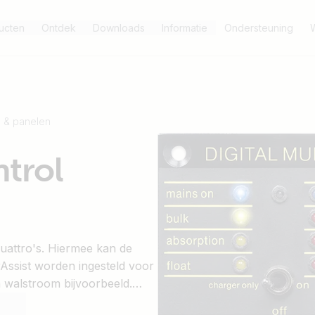
ucten
Ontdek
Downloads
Informatie
Ondersteuning
W
 & panelen
ntrol
Quattro's. Hiermee kan de
Assist worden ingesteld voor
 walstroom bijvoorbeeld.
nsiteit van de LEDs wordt 's