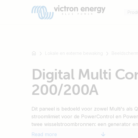
Prod
Lokale en externe bewaking
Beeldscherm
For
Digital Multi Co
example
SmartSolar
200/200A
Multiplus-
II
Orion
Dit paneel is bedoeld voor zowel Multi's als 
XS
stroomlimiet voor de PowerControl en Power
SmartShunt
twee wisselstroombronnen: een generator en
Instellingsbereik: tot 200 ampère. De lichtinte
Read more