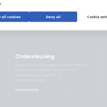
Product ondersteuning
e
 all cookies
Deny all
Cookie set
Ondersteuning
Bekijk onze supportpagina of neem contact op
met de oorspronkelijke verkoper voor
ondersteuning, reparaties of
garantieaanvragen.
Ondersteuning