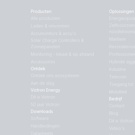
Producten
Oplossingen
Alle producten
Energieopsla
Zelfvoorzie
Laden & omvormen
noodstroom
Accumonitors & accu's
Maritiem
Solar Charge Controllers &
Zonnepanelen
Recreatievoe
Monitoring - lokaal & op afstand
Professionel
Accessoires
Hybride agg
Ontdek
Industrie
Ontdek ons ecosysteem
Telecom
Aan de slag
Toegang tot
Victron Energy
Mobiliteit
Dit is Victron
Bedrijf
50 jaar Victron
Contact
Downloads
Blog
Software
Dit is Victron
Handleidingen
Video's
Datasheets