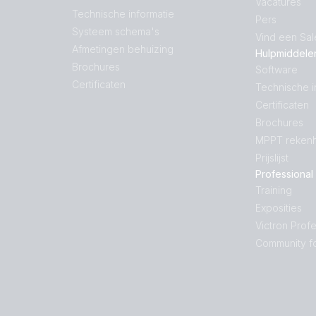
Vacatures
Technische informatie
Pers
Systeem schema's
Vind een Sa
Afmetingen behuizing
Hulpmiddele
Brochures
Software
Certificaten
Technische i
Certificaten
Brochures
MPPT rekenh
Prijslijst
Professional
Training
Exposities
Victron Profe
Community f