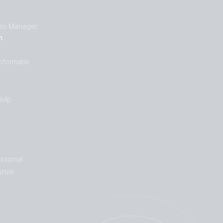
les Manager
n
nformatie
ulp
ssional
orum