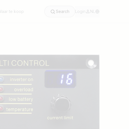
aar te koop
Search
Login
NL