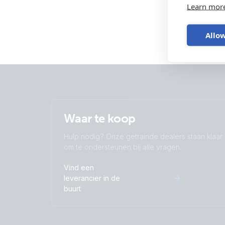
Learn mor
Allow
Waar te koop
Hulp nodig? Onze getrainde dealers staan klaar
om te ondersteunen bij alle vragen.
Vind een
leverancier in de
buurt