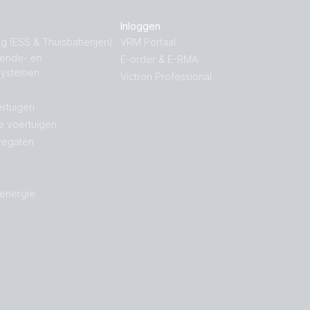
Inloggen
g (ESS & Thuisbatterijen)
VRM Portaal
nende- en
E-order & E-RMA
systemen
Victron Professional
rtuigen
e voertuigen
regaten
 energie