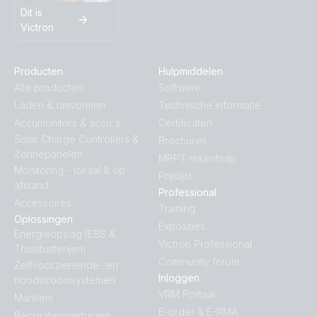
Dit is
Victron
Producten
Hulpmiddelen
Alle producten
Software
Laden & omvormen
Technische informatie
Accumonitors & accu's
Certificaten
Solar Charge Controllers &
Brochures
Zonnepanelen
MPPT rekenhulp
Monitoring - lokaal & op
Prijslijst
afstand
Professional
Accessoires
Training
Oplossingen
Exposities
Energieopslag (ESS &
Victron Professional
Thuisbatterijen)
Community forum
Zelfvoorzienende- en
Inloggen
noodstroomsystemen
VRM Portaal
Maritiem
E-order & E-RMA
Recreatievoertuigen