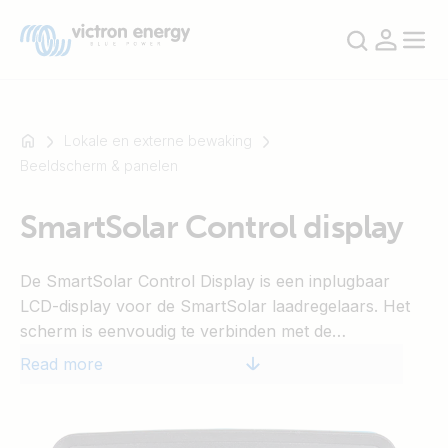
Lokale en externe bewaking
Beeldscherm & panelen
For
SmartSolar Control display
example
SmartSolar
De SmartSolar Control Display is een inplugbaar
Multiplus-
LCD-display voor de SmartSolar laadregelaars. Het
II
scherm is eenvoudig te verbinden met de
Orion
laadregelaar door de rubberen afdichting aan de
XS
Read more
voorkant te verwijderen.
SmartShunt