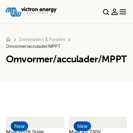
Zonneladers & Panelen
Omvormer/acculader/MPPT
Omvormer/acculader/MPPT
For
example
SmartSolar
Multiplus-
II
Orion
XS
SmartShunt
New
New
Multi HS19 Solar
Multi RS 230V