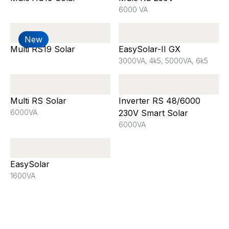
6000 VA
New
Multi RS19 Solar
EasySolar-II GX
3000VA, 4k5, 5000VA, 6k5
Multi RS Solar
Inverter RS 48/6000
6000VA
230V Smart Solar
6000VA
EasySolar
1600VA