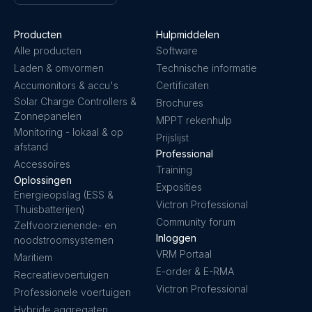
Producten
Hulpmiddelen
Alle producten
Software
Laden & omvormen
Technische informatie
Accumonitors & accu's
Certificaten
Solar Charge Controllers &
Brochures
Zonnepanelen
MPPT rekenhulp
Monitoring - lokaal & op
Prijslijst
afstand
Professional
Accessoires
Training
Oplossingen
Exposities
Energieopslag (ESS &
Victron Professional
Thuisbatterijen)
Community forum
Zelfvoorzienende- en
Inloggen
noodstroomsystemen
VRM Portaal
Maritiem
E-order & E-RMA
Recreatievoertuigen
Victron Professional
Professionele voertuigen
Hybride aggregaten