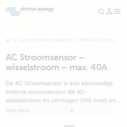
Lokale en externe bewaking
Meters & Sensoren
AC Stroomsensor –
For
wisselstroom – max. 40A
example
SmartSolar
Multiplus-
De AC Stroomsensor is een eenvoudige
II
externe stroomsensor die AC-
Orion
wisselstroom en vermogen (VA) meet en
XS
SmartShunt
energie van een PV-omvormer berekend
Read more
die is aangesloten op een AC-ingang of -
uitgang van een Multi of Quattro. Deze