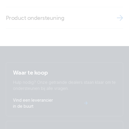
Declaration of Conformity - Interfaces
Brand video
Product ondersteuning
ISO9001 certificate
Waar te koop
Hulp nodig? Onze getrainde dealers staan klaar om te
ondersteunen bij alle vragen.
Vind een leverancier
in de buurt