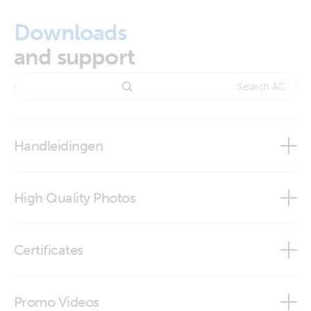
Downloads
and support
Handleidingen
AC Current sensor
High Quality Photos
AC Current sensor
Certificates
AC Current sensor (front-angle)
Certificate Safety EN/IEC 60335-1 - (wireless) AC Current
Promo Videos
sensor
AC Current sensor (top)