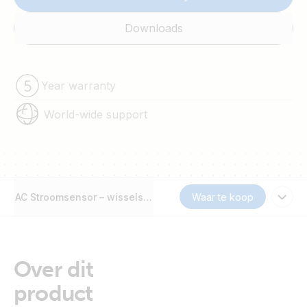
Downloads
Year warranty
World-wide support
AC Stroomsensor – wisselstroom – max. 40A
Waar te koop
Over dit
product