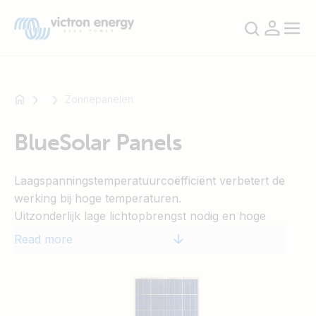
Zonnepanelen
BlueSolar Panels
For
example
Laagspanningstemperatuurcoëfficiënt verbetert de
SmartSolar
werking bij hoge temperaturen.
Multiplus-
Uitzonderlijk lage lichtopbrengst nodig en hoge
II
gevoeligheid voor licht over het gehele
Orion
Read more
zonnespectrum.
XS
25 Jaar beperkte garantie op de vermogensafgifte en
SmartShunt
prestaties.
5 Jaar beperkte garantie op materialen en fabricage.