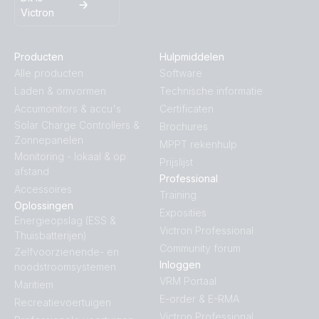
Victron
Producten
Hulpmiddelen
Alle producten
Software
Laden & omvormen
Technische informatie
Accumonitors & accu's
Certificaten
Solar Charge Controllers &
Brochures
Zonnepanelen
MPPT rekenhulp
Monitoring - lokaal & op
Prijslijst
afstand
Professional
Accessoires
Training
Oplossingen
Exposities
Energieopslag (ESS &
Victron Professional
Thuisbatterijen)
Community forum
Zelfvoorzienende- en
Inloggen
noodstroomsystemen
VRM Portaal
Maritiem
E-order & E-RMA
Recreatievoertuigen
Victron Professional