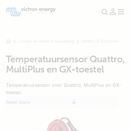
Lokale en externe bewaking
Meters & Sensoren
Temperatuursensor Quattro,
For
MultiPlus en GX-toestel
example
SmartSolar
Multiplus-
Temperatuursensor voor Quattro, MultiPlus en GX-
II
toestel.
Orion
Read more
XS
SmartShunt