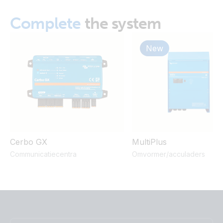
Complete
the system
New
Cerbo GX
MultiPlus
Communicatiecentra
Omvormer/acculaders