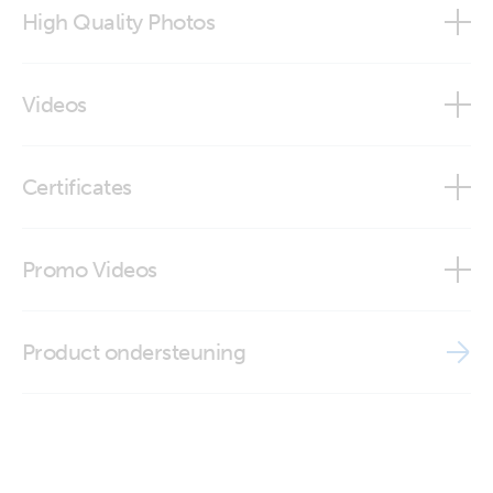
High Quality Photos
Temperature sensor QUA PMP Venus GX
Videos
Temperature sensor QUA PMP Venus GX (side)
Did You Know - How to Test a Temperature Sensor
Certificates
ISO9001 certificate
Promo Videos
Brand video
Product ondersteuning