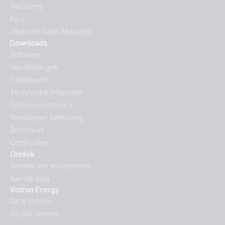
Vacatures
ISO9001 certificate
Pers
Vind een Sales Manager
MD MultiPlus C 24_1600_40-16
Downloads
Software
Handleidingen
Datasheets
Technische informatie
Systeem schema's
Afmetingen behuizing
Brochures
Certificaten
Ontdek
Ontdek ons ecosysteem
Aan de slag
Victron Energy
Dit is Victron
50 jaar Victron