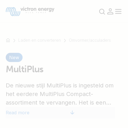
Laden en converteren
Omvormer/acculaders
New
For
example
MultiPlus
SmartSolar
Multiplus-
De nieuwe stijl MultiPlus is ingesteld om
II
het eerdere MultiPlus Compact-
Orion
XS
assortiment te vervangen. Het is een
SmartShunt
krachtige sinusgolf-omvormer, een
Read more
geavanceerde acculader die beschikt over