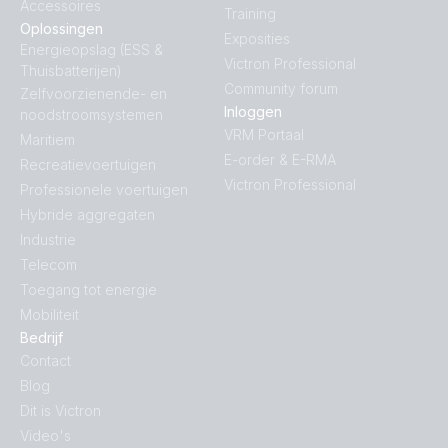
Accessoires
Training
Victron Van - Automotive - Full (ds)
Oplossingen
Exposities
Certificate Safety UL 458 - MultiPlus Compact 12V 2000VA
Energieopslag (ESS &
Victron Professional
120V
Thuisbatterijen)
Victron Van - Automotive - Full (sld)
Community forum
Zelfvoorzienende- en
Inloggen
noodstroomsystemen
Declaration of Conformity - Interfaces
Victron Van - Automotive - Multi (ds)
VRM Portaal
Maritiem
E-order & E-RMA
Recreatievoertuigen
Declaration of Conformity - MultiPlus 24/3000/70-16
Wiring diagram for a VE.Bus panel
Victron Professional
Professionele voertuigen
Hybride aggregaten
Declaration of Conformity - MultiPlus 2kVA - 5kVA
Industrie
Telecom
Declaration of Conformity - MultiPlus C incl. EN 62109-1
Toegang tot energie
Mobiliteit
Declaration of Conformity - MultiPlus Compact 800VA -
Bedrijf
2000VA
Contact
Blog
Declaration of Conformity - MultiPlus VDE AR N 4105 2011-
Dit is Victron
08
Video's