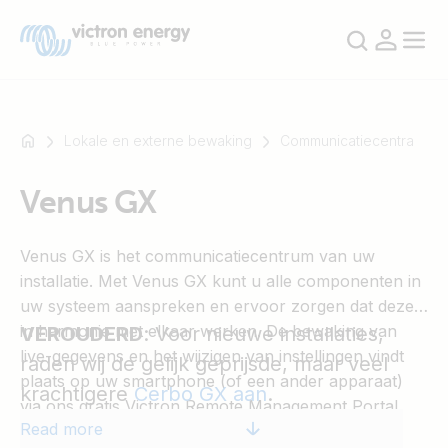
Lokale en externe bewaking
Communicatiecentra
Venus GX
For
example
Venus GX is het communicatiecentrum van uw
SmartSolar
installatie. Met Venus GX kunt u alle componenten in
Multiplus-
uw systeem aanspreken en ervoor zorgen dat deze
II
in harmonie met elkaar werken. De bewaking van
Orion
VEROUDERD
: Voor nieuwe installaties,
live-gegevens en het wijzigen van instellingen vindt
XS
raden wij de gelijk geprijsde, maar veel
plaats op uw smartphone (of een ander apparaat)
SmartShunt
krachtigere
Cerbo GX aan
.
via ons gratis Victron Remote Management Portal
Read more
(
VRM
).