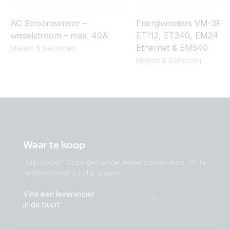
AC Stroomsensor –
Energiemeters VM-3P7
wisselstroom – max. 40A
ET112, ET340, EM24
Ethernet & EM540
Meters & Sensoren
Meters & Sensoren
Waar te koop
Hulp nodig? Onze getrainde dealers staan klaar om te
ondersteunen bij alle vragen.
Vind een leverancier
in de buurt