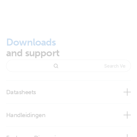
Downloads
and support
Datasheets
Venus GX
Handleidingen
Victron GX product range